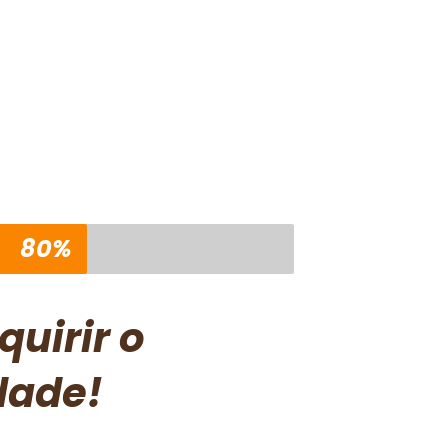
80%
uirir o
dade!