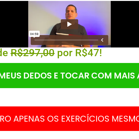
 de
R$297,00
por
R$47!
 MEUS DEDOS E TOCAR COM MAIS 
ERO APENAS OS EXERCÍCIOS MESM