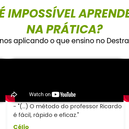
É IMPOSSÍVEL APREND
NA PRÁTICA?
nos aplicando o que ensino no Destra
- "(...) O método do professor Ricardo
é fácil, rápido e eficaz."
Célio