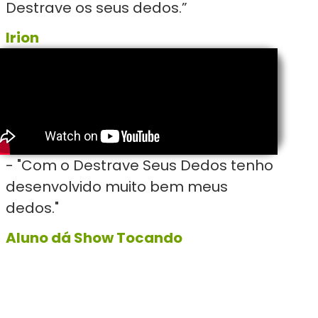
Destrave os seus dedos.”
Irion
- "Com o Destrave Seus Dedos tenho
desenvolvido muito bem meus
dedos."
Aluno dá Show Tocando