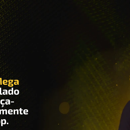
ega
clado
rça-
amente
p.