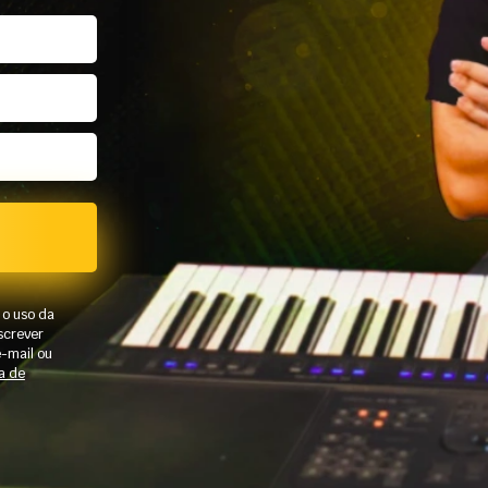
 o uso da
nscrever
e-mail ou
ca de